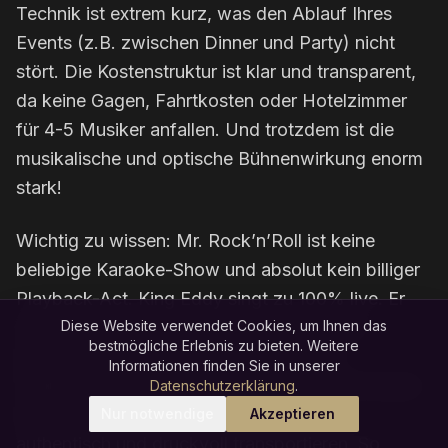
Technik ist extrem kurz, was den Ablauf Ihres
Events (z.B. zwischen Dinner und Party) nicht
stört. Die Kostenstruktur ist klar und transparent,
da keine Gagen, Fahrtkosten oder Hotelzimmer
für 4-5 Musiker anfallen. Und trotzdem ist die
musikalische und optische Bühnenwirkung enorm
stark!
Wichtig zu wissen: Mr. Rock’n’Roll ist keine
beliebige Karaoke-Show und absolut kein billiger
Playback-Act. King Eddy singt zu 100% live. Er
nutzt exzellent und professionell im Studio
Diese Website verwendet Cookies, um Ihnen das
bestmögliche Erlebnis zu bieten. Weitere
produzierte Arrangements (sogenannte
Informationen finden Sie in unserer
Halbplaybacks), die den typischen, vollen Sound
Datenschutzerklärung
.
einer echten 50er und 60er Jahre Band
Nur notwendige
Akzeptieren
authentisch und druckvoll transportieren. So